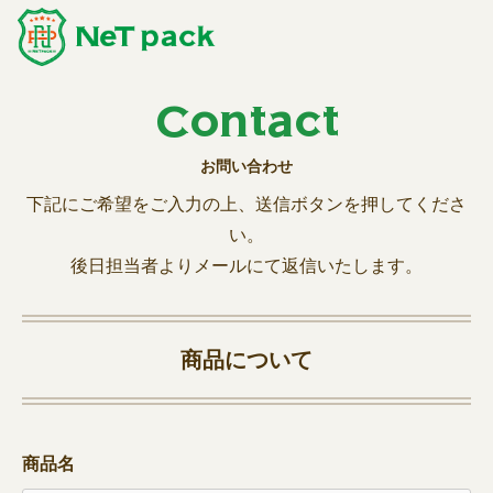
コ
ン
テ
ン
Contact
ツ
お問い合わせ
へ
ス
下記にご希望をご入力の上、送信ボタンを押してくださ
キ
い。
ッ
後日担当者よりメールにて返信いたします。
プ
商品について
商品名